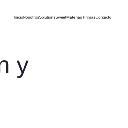
Inicio
Nosotros
Solutions
Sweet
Materias Primas
Contacto
n y